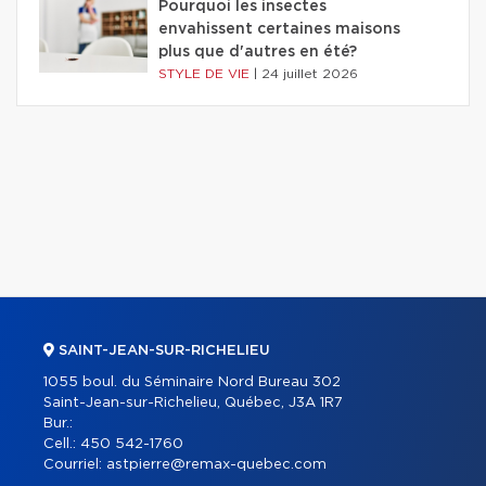
Pourquoi les insectes
envahissent certaines maisons
plus que d'autres en été?
STYLE DE VIE
|
24 juillet 2026
SAINT-JEAN-SUR-RICHELIEU
1055 boul. du Séminaire Nord Bureau 302
Saint-Jean-sur-Richelieu, Québec, J3A 1R7
Bur.:
Cell.:
450 542-1760
Courriel:
astpierre@remax-quebec.com