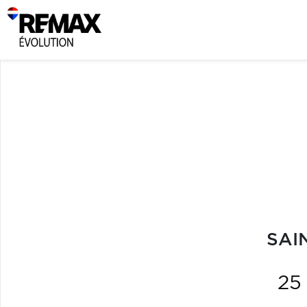
SAI
25