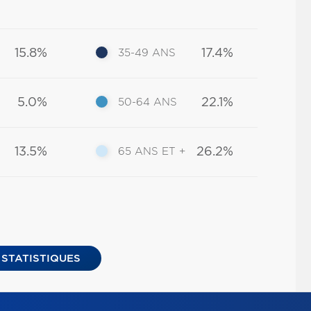
15.8%
17.4%
35-49 ANS
5.0%
22.1%
50-64 ANS
13.5%
26.2%
65 ANS ET +
 STATISTIQUES