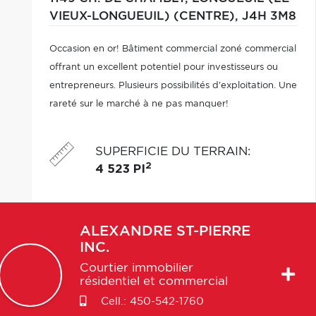
VIEUX-LONGUEUIL) (CENTRE),
J4H 3M8
Occasion en or! Bâtiment commercial zoné commercial
offrant un excellent potentiel pour investisseurs ou
entrepreneurs. Plusieurs possibilités d'exploitation. Une
rareté sur le marché à ne pas manquer!
SUPERFICIE DU TERRAIN
:
2
4 523 PI
ALEXANDRE
ST-PIERRE
INC.
Courtier immobilier
résidentiel et commercial
Cell.:
450-542-1760