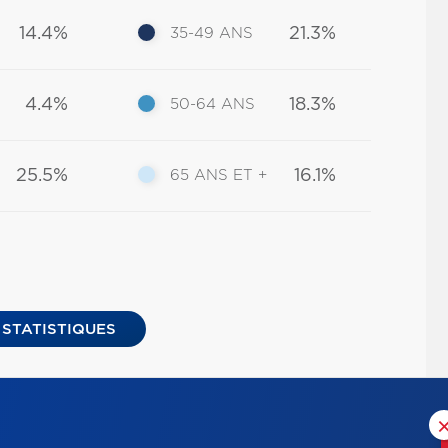
14.4%
21.3%
35-49 ANS
4.4%
18.3%
50-64 ANS
25.5%
16.1%
65 ANS ET +
 STATISTIQUES